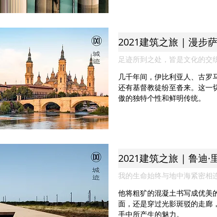
2021建筑之旅 | 漫
足迹所到之处，皆是文化的交
几千年间，伊比利亚人、古罗
还有基督教徒纷至沓来。这一
傲的独特个性和鲜明传统。
我的生命始终与地中海紧密相
他将粗犷的混凝土书写成优美
面，还是穿过光影斑驳的走廊
手中所产生的魅力。