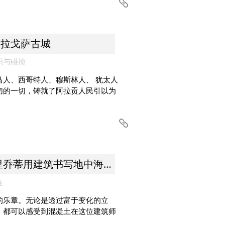
步萨拉戈萨古城
织与碰撞
马人、西哥特人、穆斯林人、 犹太人
切的一切，铸就了阿拉贡人民引以为
2021建筑之旅 | 鲁迪·里乔蒂用建筑书写地中海的浪漫与热情
连
的乐章。无论是透过富于变化的立
，都可以感受到混凝土在这位建筑师